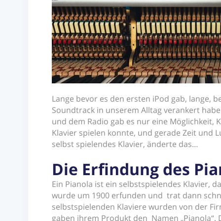
Lange bevor es den ersten iPod gab, lange, b
Soundtrack in unserem Alltag verankert habe
und dem Radio gab es nur eine Möglichkeit,
Klavier spielen konnte, und gerade Zeit und Lu
selbst spielendes Klavier, änderte das…
Die Erfindung des Pia
Ein Pianola ist ein selbstspielendes Klavier, d
wurde um 1900 erfunden und trat dann schnel
selbstspielenden Klaviere wurden von der Fi
gaben ihrem Produkt den Namen „Pianola“. Do