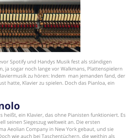
evor Spotify und Handys Musik fest als ständigen
n, ja sogar noch lange vor Walkmans, Plattenspielern
 Klaviermusik zu hören: Indem man jemanden fand, der
st hatte, Klavier zu spielen. Doch das Pianloa, ein
nolo
as heißt, ein Klavier, das ohne Pianisten funktioniert. Es
l seinen Siegeszug weltweit an. Die ersten
rma Aeolian Company in New York gebaut, und sie
ch wie auch bei Taschentüchern, die weithin als