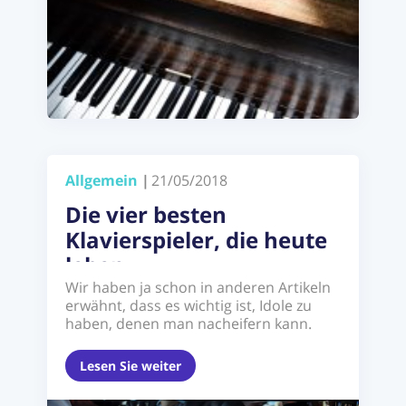
Allgemein
|
21/05/2018
Die vier besten
Klavierspieler, die heute
leben
Wir haben ja schon in anderen Artikeln
erwähnt, dass es wichtig ist, Idole zu
haben, denen man nacheifern kann.
Das ...
Lesen Sie weiter