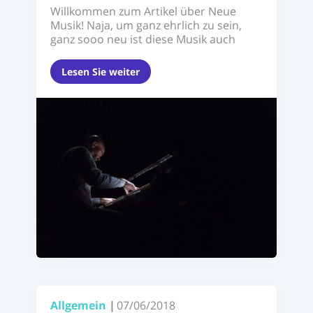
Willkommen zum Artikel über Neue
Musik! Naja, um ganz ehrlich zu sein,
ganz sooo neu ist diese Musik auch
nicht ...
Lesen Sie weiter
Allgemein
|
07/06/2018