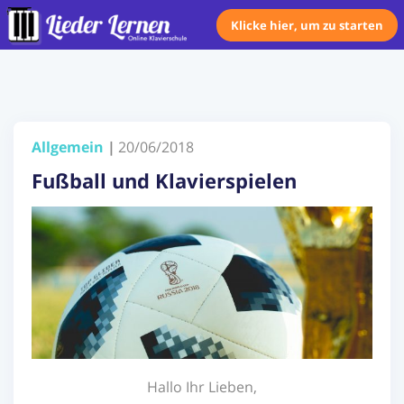
Klicke hier, um zu starten
Home
Über uns
Allgemein
|
20/06/2018
Preise
Fußball und Klavierspielen
Klavierunterricht
Ukulele Unterricht
Lieder sortiert nach...
Blog
FAQ
Hallo Ihr Lieben,
Kontakt