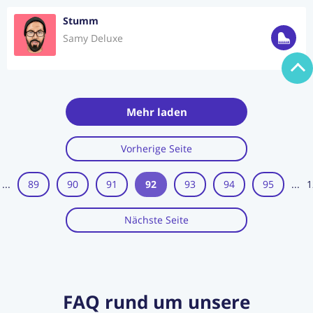
Stumm
Samy Deluxe
Mehr laden
Vorherige Seite
...
89
90
91
92
93
94
95
...
1
Nächste Seite
FAQ rund um unsere