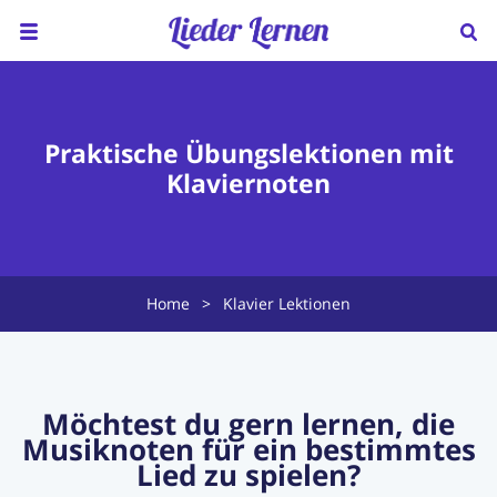
Home
Über uns
Praktische Übungslektionen mit
Klaviernoten
Preise
Klavierunterricht
Ukulele Unterricht
Home
>
Klavier Lektionen
Lieder sortiert nach...
Blog
Möchtest du gern lernen, die
Musiknoten für ein bestimmtes
FAQ
Lied zu spielen?
Kontakt