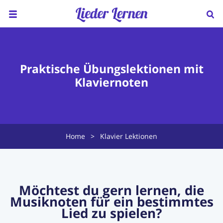
Home
Über uns
Praktische Übungslektionen mit
Klaviernoten
Preise
Klavierunterricht
Ukulele Unterricht
Home
>
Klavier Lektionen
Lieder sortiert nach...
Blog
Möchtest du gern lernen, die
Musiknoten für ein bestimmtes
FAQ
Lied zu spielen?
Kontakt