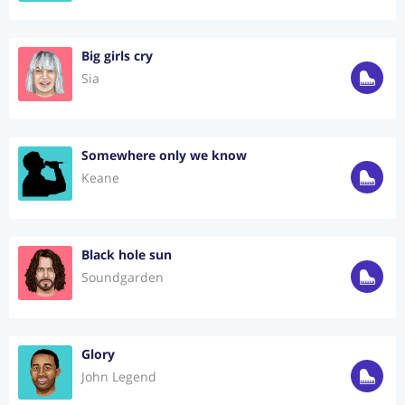
Big girls cry
Sia
Somewhere only we know
Keane
Black hole sun
Soundgarden
Glory
John Legend