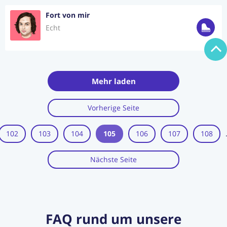
Fort von mir
Echt
Mehr laden
Vorherige Seite
102
103
104
105
106
107
108
Nächste Seite
FAQ rund um unsere