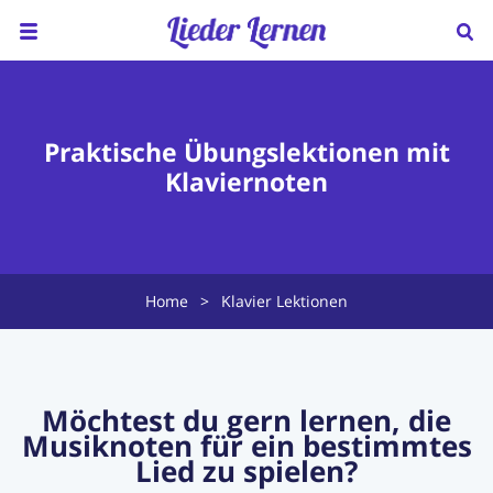
Home
Über uns
Praktische Übungslektionen mit
Klaviernoten
Preise
Klavierunterricht
Ukulele Unterricht
Home
>
Klavier Lektionen
Lieder sortiert nach...
Blog
Möchtest du gern lernen, die
Musiknoten für ein bestimmtes
FAQ
Lied zu spielen?
Kontakt