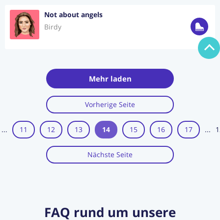
Not about angels
Birdy
Mehr laden
Vorherige Seite
...
11
12
13
14
15
16
17
...
1
Nächste Seite
FAQ rund um unsere