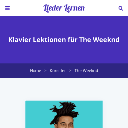
Home
Über uns
Klavier Lektionen für The Weeknd
Preise
Klavierunterricht
Home
>
Künstler
>
The Weeknd
Ukulele Unterricht
Lieder sortiert nach...
Blog
FAQ
Kontakt