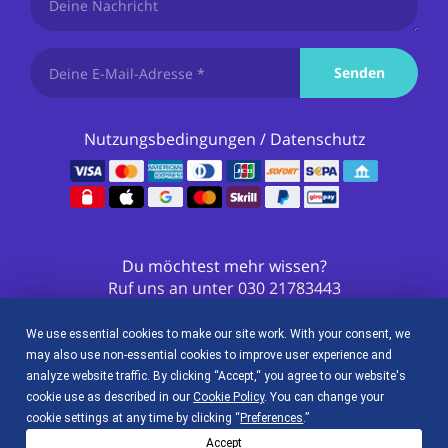
Senden
Nutzungsbedingungen
/
Datenschutz
Du möchtest mehr wissen?
Ruf uns an unter
030 21783443
We use essential cookies to make our site work. With your consent, we
So findest du uns in den sozialen Netzwerken
may also use non-essential cookies to improve user experience and
analyze website traffic. By clicking “Accept,“ you agree to our website's
cookie use as described in our
Cookie Policy
. You can change your
cookie settings at any time by clicking “
Preferences
.”
Accept