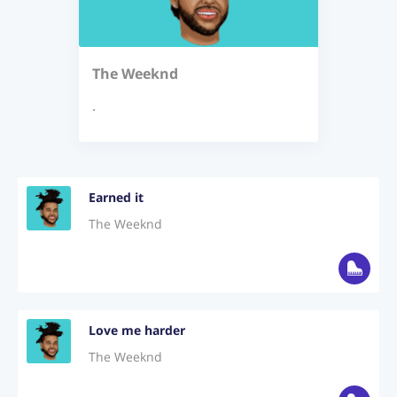
Login
Jetzt Abonnieren
The Weeknd
.
Earned it
The Weeknd
Love me harder
The Weeknd