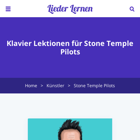
Home
Über uns
Klavier Lektionen für Stone Temple
Pilots
Preise
Klavierunterricht
Ukulele Unterricht
Home
>
Künstler
>
Stone Temple Pilots
Lieder sortiert nach...
Blog
FAQ
Kontakt