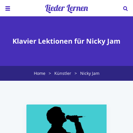
Home
Über uns
Klavier Lektionen für Nicky Jam
Preise
Klavierunterricht
Home
>
Künstler
>
Nicky Jam
Ukulele Unterricht
Lieder sortiert nach...
Blog
FAQ
Kontakt