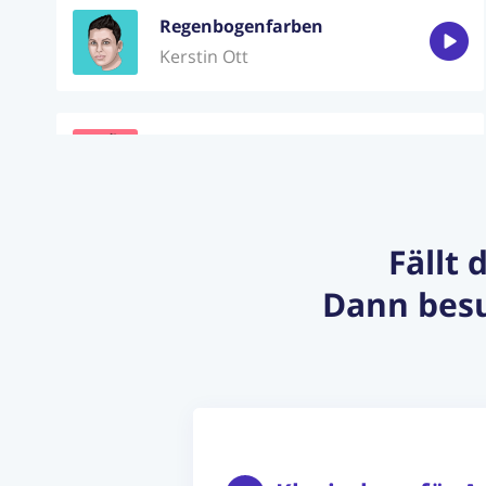
Regenbogenfarben
Kerstin Ott
Leiser
LEA
Fällt 
You're my heart you're my soul
Dann besu
Modern Talking
Wunderfinder
Alexa Feser