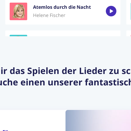
Atemlos durch die Nacht
Helene Fischer
Morgens immer müde
Laing
dir das Spielen der Lieder zu 
Immer wenn wir uns sehn
che einen unserer fantastisc
LEA
Weus'd a Herz hast wia a Bergwerk
Rainhard Fendrich