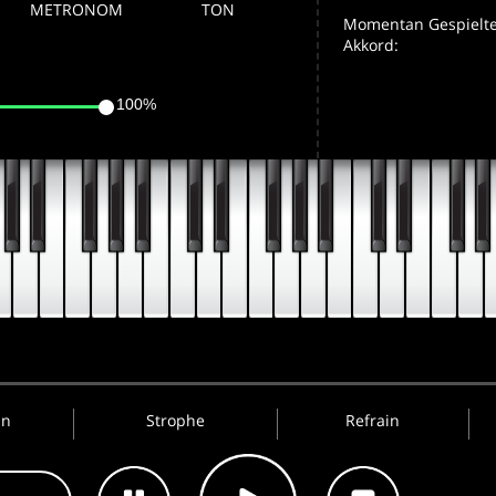
METRONOM
TON
Momentan Gespielte
Akkord:
100%
in
Strophe
Refrain