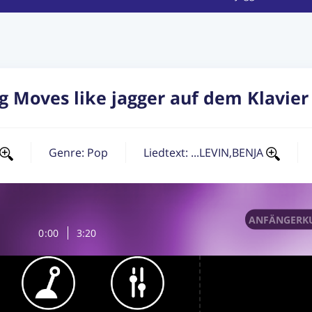
 Moves like jagger auf dem Klavier 
Genre:
Pop
Liedtext: ...LEVIN,BENJA
ANFÄNGERKU
0
:
00
3:20