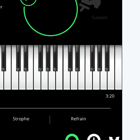
r
Sustain
3:20
Strophe
Refrain