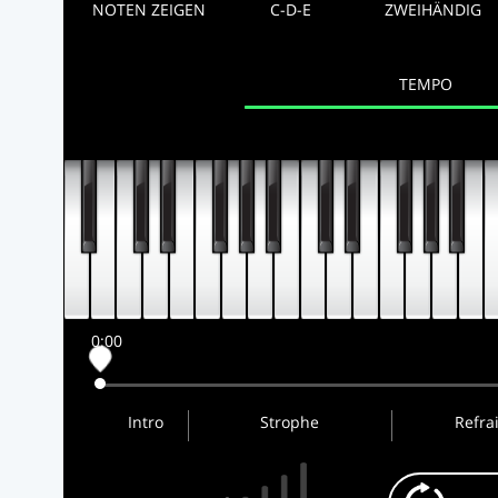
NOTEN ZEIGEN
C-D-E
ZWEIHÄNDIG
TEMPO
0:00
Intro
Strophe
Refra