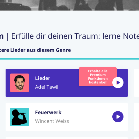
n
|
Erfülle dir deinen Traum: lerne Not
tere Lieder aus diesem Genre
Erhalte alle
Premium
Lieder
Funktionen
kostenlos!
Adel Tawil
Feuerwerk
Wincent Weiss