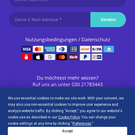
Senden
Nutzungsbedingungen
/
Datenschutz
Du möchtest mehr wissen?
Ruf uns an unter
030 21783443
We use essential cookies to make our site work. With your consent, we
So findest du uns in den sozialen Netzwerken
may also use non-essential cookies to improve user experience and
analyze website traffic. By clicking “Accept,“ you agree to our website's
cookie use as described in our
Cookie Policy
. You can change your
cookie settings at any time by clicking “
Preferences
.”
Accept