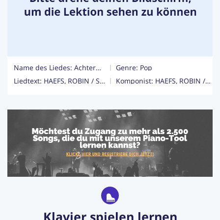
Login
Jetzt Abonnieren
Name des Liedes: Achterbahn
Genre:
Pop
Liedtext: HAEFS, ROBIN / SCHERER, KONSTANTIN / STEIN, VINCENT / TREUNER, WIM / WELLENBRINK, NICO / ZUERKLER, MATTHIAS
Komponist: HAEFS, ROBIN / SCHERER, KONSTANTIN / STEIN, VINCENT / TREUNER, WIM / WELLENBRINK, NICO / ZUERKLER, MATTHIAS
Klavier spielen lernen