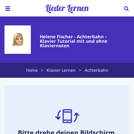
Home
Helene Fischer - Achterbahn -
Über uns
Klavier Tutorial mit und ohne
Klaviernoten
Preise
Klavierunterricht
Home
>
Klavier Lernen
>
Achterbahn
Ukulele Unterricht
Lieder sortiert nach...
Blog
FAQ
Kontakt