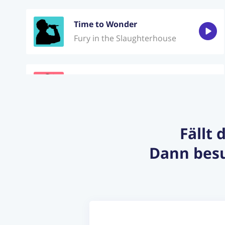
Time to Wonder
Fury in the Slaughterhouse
Narcotic
Liquido
Fällt 
With or without you
Dann besu
U2
Bohemian rhapsody
Queen