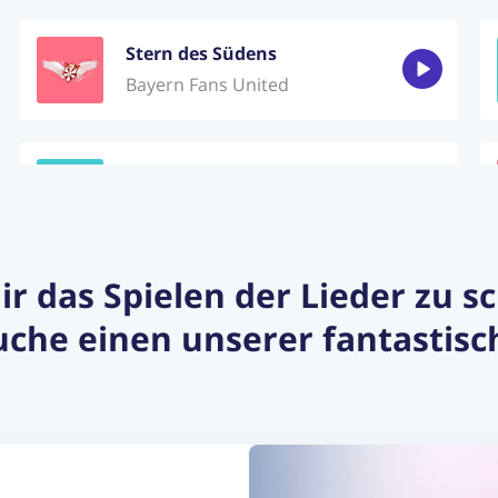
Stern des Südens
Bayern Fans United
Vielleicht Vielleicht
AnnenMayKantereit
dir das Spielen der Lieder zu 
Sweet child o' mine
che einen unserer fantastisc
Guns N' Roses
Bochum
Herbert Grönemeyer