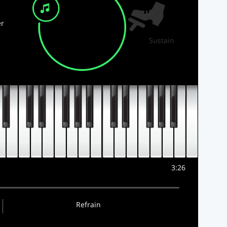
r
Sustain
3:26
Refrain