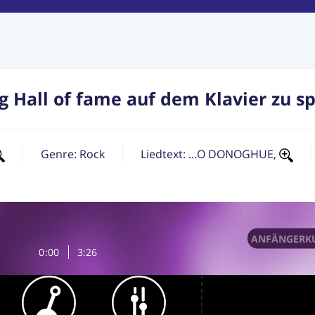
 Hall of fame auf dem Klavier zu sp
Genre:
Rock
Liedtext: ...O DONOGHUE,
ANFÄNGERKU
0
:
00
3:26