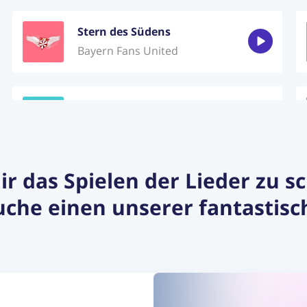
Stern des Südens
Bayern Fans United
Vielleicht Vielleicht
AnnenMayKantereit
dir das Spielen der Lieder zu 
Sweet child o' mine
che einen unserer fantastisc
Guns N' Roses
Nothing Else Matters
Metallica