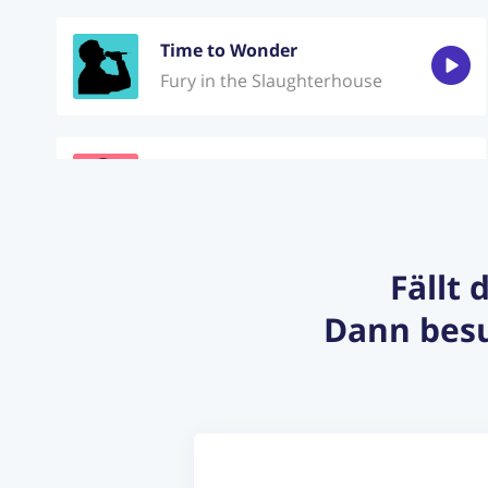
Time to Wonder
Fury in the Slaughterhouse
Narcotic
Liquido
Fällt 
With or without you
Dann besu
U2
Bohemian rhapsody
Queen