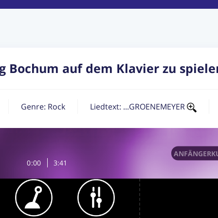
g Bochum auf dem Klavier zu spiele
Genre:
Rock
Liedtext: ...GROENEMEYER
ANFÄNGERKU
0
:
00
3:41