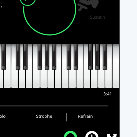
r
Sustain
3:41
olo
Strophe
Refrain