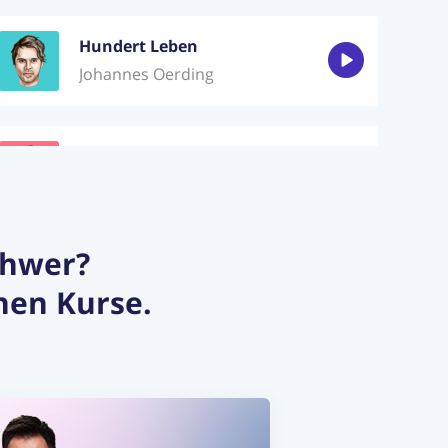
Hundert Leben
Johannes Oerding
80 Millionen
Max Giesinger
schwer?
Beinhart
hen Kurse.
Torfrock
Abenteuerland
PUR