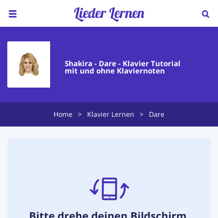
Home
Über uns
Shakira - Dare - Klavier Tutorial
mit und ohne Klaviernoten
Preise
Klavierunterricht
Home
>
Klavier Lernen
>
Dare
Ukulele Unterricht
Lieder sortiert nach...
Blog
FAQ
Kontakt