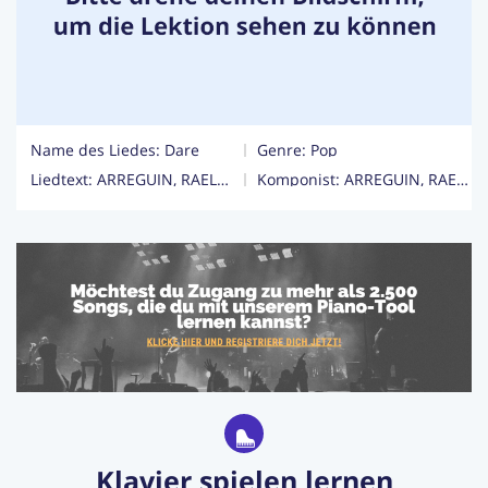
Login
Jetzt Abonnieren
Name des Liedes: Dare
Genre:
Pop
Liedtext: ARREGUIN, RAELENE / CONTE, JOHN JOSEPH JR / GOTTWALD, LUKASZ / JOMPHE-LEPINE, MATHIEU / MAX, MARTIN / RIPOLL, SHAKIRA ISABEL MEBARAK / SINGH, JAY / WALTER, HENRY RUSSELL
Komponist: ARREGUIN, RAELENE / CONTE, JOHN JOSEPH JR / GOTTWALD, LUKASZ / JOMPHE-LEPINE, MATHIEU / MAX, MARTIN / RIPOLL, SHAKIRA ISABEL MEBARAK / SINGH, JAY / WALTER, HENRY RUSSELL
Klavier spielen lernen