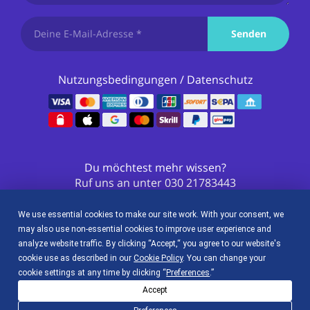
Senden
Nutzungsbedingungen
/
Datenschutz
Du möchtest mehr wissen?
Ruf uns an unter
030 21783443
We use essential cookies to make our site work. With your consent, we
So findest du uns in den sozialen Netzwerken
may also use non-essential cookies to improve user experience and
analyze website traffic. By clicking “Accept,“ you agree to our website's
cookie use as described in our
Cookie Policy
. You can change your
cookie settings at any time by clicking “
Preferences
.”
Accept
Code senden