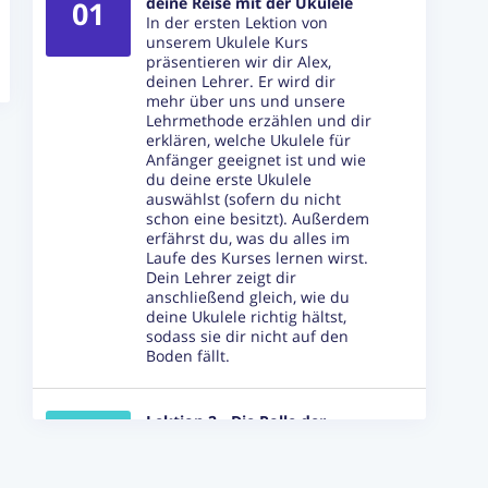
deine Reise mit der Ukulele
01
In der ersten Lektion von
unserem Ukulele Kurs
präsentieren wir dir Alex,
deinen Lehrer. Er wird dir
mehr über uns und unsere
Lehrmethode erzählen und dir
erklären, welche Ukulele für
Anfänger geeignet ist und wie
du deine erste Ukulele
auswählst (sofern du nicht
schon eine besitzt). Außerdem
erfährst du, was du alles im
Laufe des Kurses lernen wirst.
Dein Lehrer zeigt dir
anschließend gleich, wie du
deine Ukulele richtig hältst,
sodass sie dir nicht auf den
Boden fällt.
Lektion 2 - Die Rolle der
rechten Hand beim Ukulele
02
spielen
In der zweiten Lektion