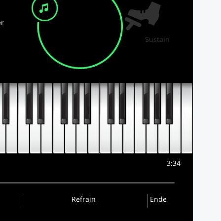
r
Sustain
3:34
Refrain
Ende