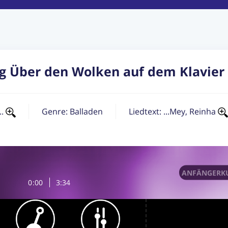
g Über den Wolken auf dem Klavier 
..
Genre:
Balladen
Liedtext: ...Mey, Reinha
ANFÄNGERKU
0
:
00
3:34