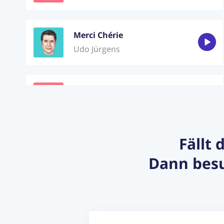
Merci Chérie
Udo Jürgens
Shallow
Lady Gaga
Fällt 
Der Fels
Dann besu
Xavier Naidoo
Deine Schuld
AYLIVA