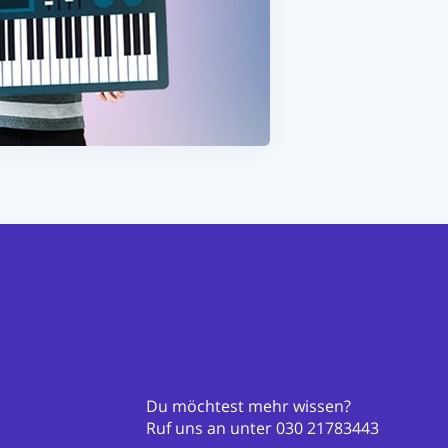
Du möchtest mehr wissen?
Ruf uns an unter
030 21783443