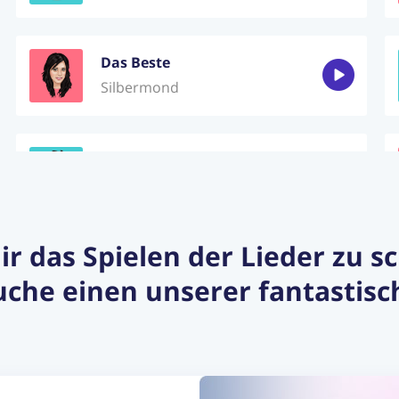
Das Beste
Silbermond
Morning has broken
Cat Stevens
dir das Spielen der Lieder zu 
Someone like you
che einen unserer fantastisc
Adele
Wenn Du Mich Lässt
LEA