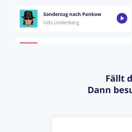
Sonderzug nach Pankow
Udo Lindenberg
Blaue Augen
Ideal
Fällt 
Live is life
Dann besu
Opus
Ich Liebe Dich
Clowns & Helden