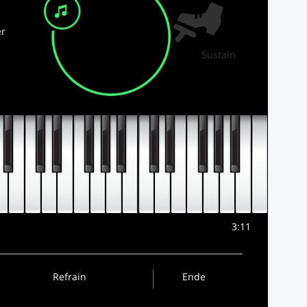
r
Sustain
3:11
Refrain
Ende