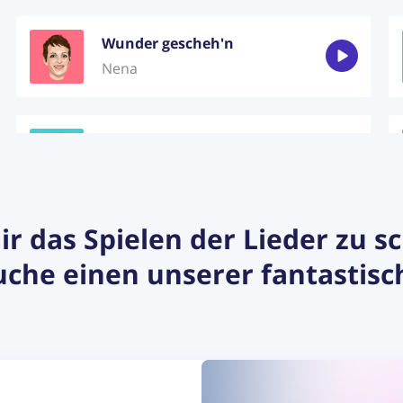
Wunder gescheh'n
Nena
Verdammt, ich lieb dich
Matthias Reim
dir das Spielen der Lieder zu 
Maria Magdalena
che einen unserer fantastisc
Sandra
Katherine Katherine
Steinwolke