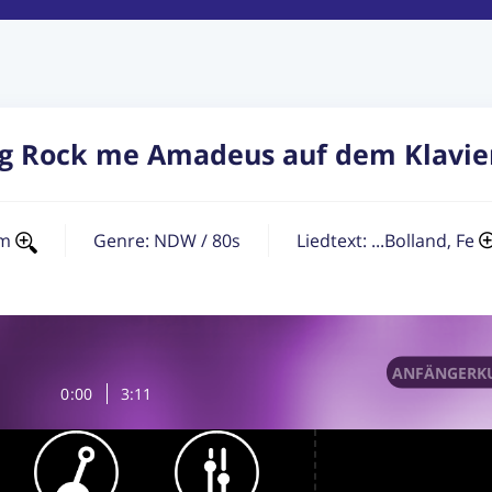
g Rock me Amadeus auf dem Klavier
Am
Genre:
NDW / 80s
Liedtext: ...Bolland, Fe
ANFÄNGERKU
0
:
00
3:11