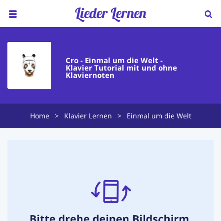
Home
Cro - Einmal um die Welt -
Über uns
Klavier Tutorial mit und ohne
Klaviernoten
Preise
Klavierunterricht
Home
>
Klavier Lernen
>
Einmal um die Welt
Ukulele Unterricht
Lieder sortiert nach...
Blog
FAQ
Kontakt